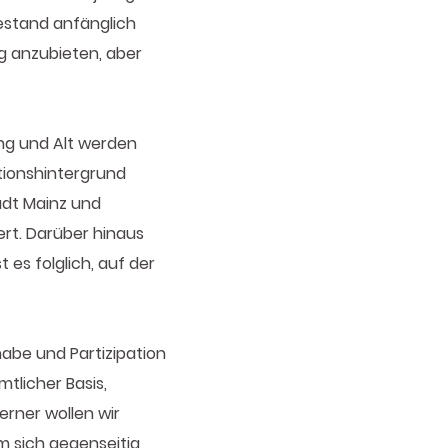
estand anfänglich
g anzubieten, aber
ng und Alt werden
tionshintergrund
adt Mainz und
ert. Darüber hinaus
t es folglich, auf der
abe und Partizipation
tlicher Basis,
erner wollen wir
m sich gegenseitig