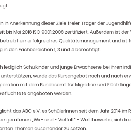
egt.
ein in Anerkennung dieser Ziele freier Träger der Jugendhil
it bis Mai 2018 ISO 9001:2008 zertifiziert. Außerdem ist der 
 betreibt ein erfolgreiches Qualitätsmanagement und ist f
n den Fachbereichen 1, 3 und 4 berechtigt.
 lediglich Schulkinder und junge Erwachsene bei ihren indi
 unterstützen, wurde das Kursangebot nach und nach erw
operation mit dem Bundesamt für Migration und Flüchtlinge
Geflüchtete angeboten werden.
licht das ABC e.V. es SchülerInnen seit dem Jahr 2014 im
n gerufenen „Wir- sind - Vielfalt“ - Wettbewerbs, sich kre
evanten Themen auseinander zu setzen.