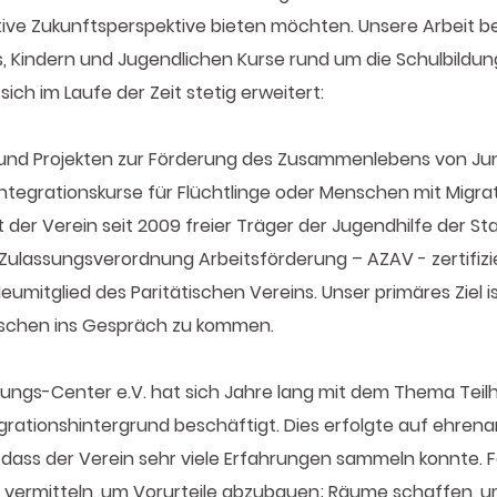
tive Zukunftsperspektive bieten möchten. Unsere Arbeit b
, Kindern und Jugendlichen Kurse rund um die Schulbildun
ich im Laufe der Zeit stetig erweitert:
und Projekten zur Förderung des Zusammenlebens von Ju
ntegrationskurse für Flüchtlinge oder Menschen mit Migra
der Verein seit 2009 freier Träger der Jugendhilfe der St
Zulassungsverordnung Arbeitsförderung – AZAV - zertifizi
 Neumitglied des Paritätischen Vereins. Unser primäres Ziel is
schen ins Gespräch zu kommen.
ungs-Center e.V. hat sich Jahre lang mit dem Thema Teilh
rationshintergrund beschäftigt. Dies erfolgte auf ehrenam
dass der Verein sehr viele Erfahrungen sammeln konnte. F
vermitteln, um Vorurteile abzubauen; Räume schaffen, u