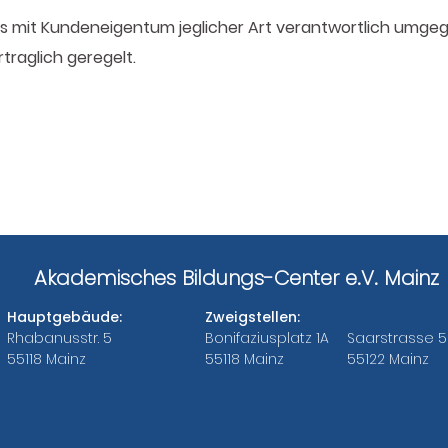
ass mit Kundeneigentum jeglicher Art verantwortlich umgeg
rtraglich geregelt.
Akademisches Bildungs-Center e.V. Mainz
Hauptgebäude:
Zweigstellen:
Rhabanusstr. 5
Bonifaziusplatz 1A
Saarstrasse 5
55118 Mainz
55118 Mainz
55122 Mainz