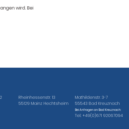
angen wird. Bei
2
Rheinhessenstr. 13
Mathildenstr. 3-7
55129 Mainz Hechtsheim
55543 Bad Kreuznach
Bei Anfragen an Bad Kreuznach:
Tel.: +49(0)671 92067094