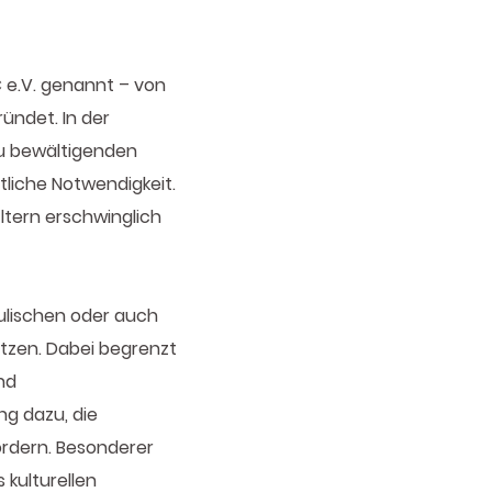
 e.V. genannt – von
ündet. In der
u bewältigenden
tliche Notwendigkeit.
Eltern erschwinglich
hulischen oder auch
ützen. Dabei begrenzt
nd
ng dazu, die
ördern. Besonderer
kulturellen