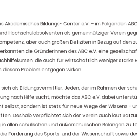
as Akademisches Bildungs- Center e.V. – im Folgenden ABC
 und Hochschulabsolventen als gemeinnütziger Verein gegr
mpetenz, aber auch großen Defiziten in Bezug auf den z
 erkannten die GründerInnen des ABC e.V. eine gesellschaf
achhilfekursen, die auch für wirtschaftlich weniger starke 
man diesem Problem entgegen wirken.
 sich als Bildungsvermittler. Jeden, der im Rahmen der sc
dung nach Hilfe sucht, möchte das ABC e.V. dabei unterst
ht selbst, sondern ist stets für neue Wege der Wissens - u
ffen. Deshalb verpflichtet sich der Verein auch laut Satzu
g in allen schulischen und außerschulischen Belangen zu f
die Förderung des Sports und der Wissenschaft sowie des 