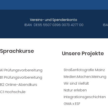
Bankverbindungen des ABC e.V.
Vereins- und Spendenkonto
IBAN: DE65 5507 0396 0073 4277 00
IB
Sprachkurse
Unsere Projekte
A1 Prüfungsvorbereitung
Straßenfotografie Mainz
Medien.Machen.Meinung
B1 Prüfungsvorbereitung
Wir sind Vielfalt
B2 Online-Abendkurs
Natur erleben
C1 Hochschule
Integrationsgeschichten
GMA x ESF