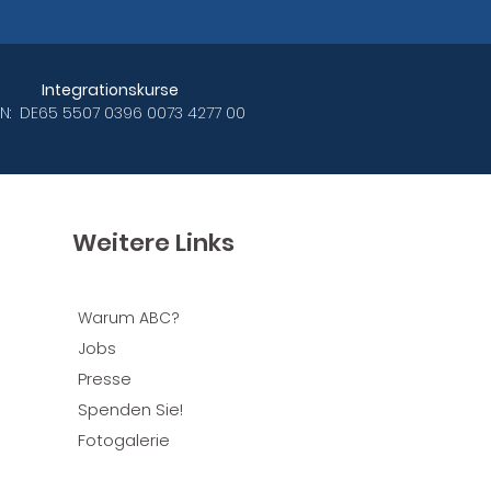
Integrationskurse
AN: DE65 5507 0396 0073 4277 00
Weitere Links
Warum ABC?
obs
J
Presse
Spenden Sie!
Fotogalerie