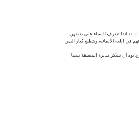
تقوم النساء المتطوعات من ABC eV Bad Kreuznach بزيارة كبار النساء من مركز AWO لكبار السن Lotte Lemke. تتعرف النساء على بعضهن
م المشروع لمتطوعي جمعية ABC الفرصة لتوسيع مهاراتهم في اللغة الألمانية ويتطلع كبار السن
 نود أن نشكر مديرة المنطقة بيتينا