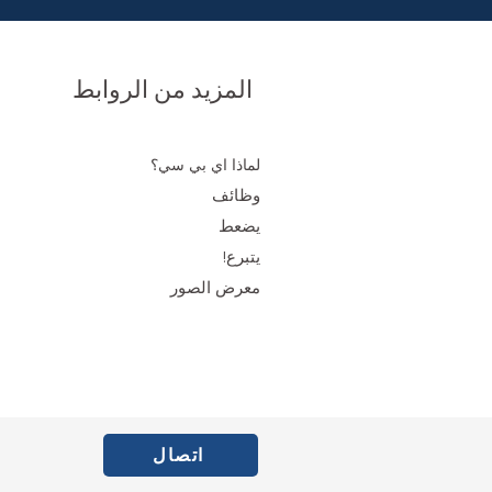
المزيد من الروابط
لماذا اي بي سي؟
وظائف
يضعط
يتبرع!
معرض الصور
اتصال