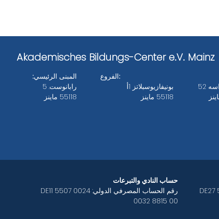
Akademisches Bildungs-Center e.V. Mainz
الفروع:
المبنى الرئيسي:
ه 52
بونيفازيوسبلاتز 1أ
رابانوست. 5
55118 ماينز
55118 ماينز
Bankverbindungen des ABC e.V.
حساب النادي والتبرعات
 DE27 5507 0024
رقم الحساب المصرفي الدولي: DE11 5507 0024
0032 8815 00