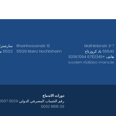
Mathildenstr. 3-7
Rheinhessenstr. 13
سارشتراس
55543 باد كروزناخ
55129 Mainz Hechtsheim
55122 ماينز
هاتف: +49(0)671 92067094
a.ozdem
ir[at]abc-mainz.de
دورات الاندماج
رقم الحساب المصرفي الدولي:
0032 8815 03