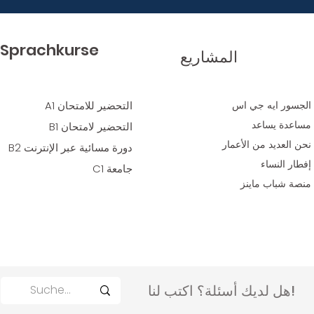
Sprachkurse
المشاريع
الجسور ايه جي اس
التحضير للامتحان A1
مساعدة يساعد
التحضير لامتحان B1
نحن العديد
من الأعمار
دورة مسائية عبر الإنترنت B2
إفطار النساء
جامعة C1
منصة شباب ماينز
هل لديك أسئلة؟ اكتب لنا!