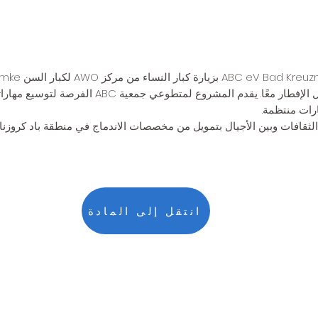
البعض ويصبحن صديقات أثناء تناول الإفطار معًا. يقد
ثقافات وبين الأجيال بتمويل من مخصصات الاندماج في منطقة باد كروزناخ.
انتقل إلى المادة