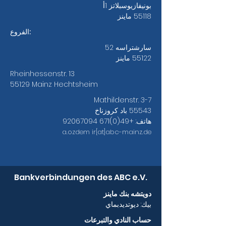
بونيفازيوسبلاتز 1أ
55118 ماينز
الفروع:
سارشتراسه 52
55122 ماينز
Rheinhessenstr. 13
55129 Mainz Hechtsheim
Mathildenstr. 3-7
55543 باد كروزناخ
هاتف:
+49(0)671 92067094
a.ozdem
ir[at]abc-mainz.de
Bankverbindungen des ABC e.V.
دويتشه بنك ماينز
بيك: ديوتديدبماي
حساب النادي والتبرعات