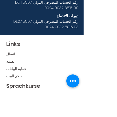
رقم الحساب المصرفي الدولي: DE11
5507
0024 0032 8815
00
دورات الاندماج
رقم الحساب المصرفي الدولي: DE27
5507
0024 0032 8815
03
Links
اتصال
بصمة
حماية البيانات
حكم البيت
Sprachkurse
التحضير للامتحان A1
التحضير لامتحان B1
دورة مسائية عبر الإنترنت B2