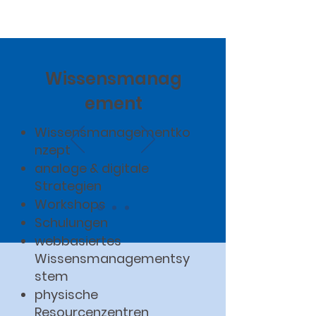
Wissensmanag
ement
Wissensmanagementko
nzept
analoge & digitale
Strategien
Workshops
Schulungen
webbasiertes
Wissensmanagementsy
stem
physische
Resourcenzentren