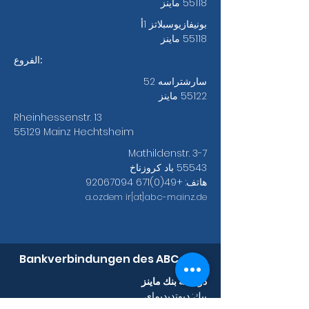
55118 ماينز
بونيفازيوسبلاتز 1أ
55118 ماينز
الفروع:
سارشتراسه 52
55122 ماينز
Rheinhessenstr. 13
55129 Mainz Hechtsheim
Mathildenstr. 3-7
55543 باد كروزناخ
هاتف:
+49(0)671 92067094
a.ozdem
ir[at]abc-mainz.de
Bankverbindungen des ABC e.V.
دويتشه بنك ماينز
بيك: ديوتديدبماي