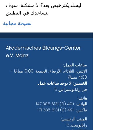
ليس
لديك
ترخيص بعد؟ لا مشكلة، سوف
نساعدك في التطبيق.
نصيحة مجانية
Kontaktformular
Akademisches Bildungs-Center
e.V. Mainz
ساعات العمل:
الإثنين، الثلاثاء، الأربعاء، الجمعة: 9:00 صباحًا -
4:00 مساءً
الخميس: لا يوجد ساعات عمل
في رابانوستراس. 5
هاتف:
الهاتف:
+49 (0) 6131 385 147
فاكس:
+49 (0) 6131 385 171
المبنى الرئيسي:
رابانوست. 5