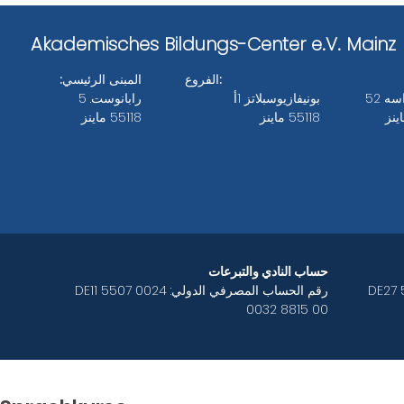
Akademisches Bildungs-Center e.V. Mainz
الفروع:
المبنى الرئيسي:
ه 52
بونيفازيوسبلاتز 1أ
رابانوست. 5
55118 ماينز
55118 ماينز
Bankverbindungen des ABC e.V.
حساب النادي والتبرعات
 DE27 5507 0024
رقم الحساب المصرفي الدولي: DE11 5507 0024
0032 8815 00