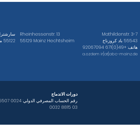
Mathildenstr. 3-7
Rheinhessenstr. 13
سارشتراس
55543 باد كروزناخ
55129 Mainz Hechtsheim
55122 ماينز
هاتف: +49(0)671 92067094
a.ozdem
ir[at]abc-mainz.de
دورات الاندماج
رقم الحساب المصرفي الدولي:
0032 8815 03