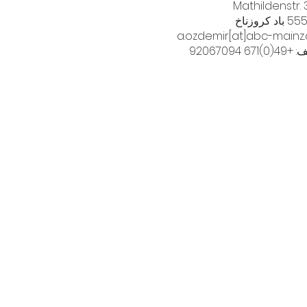
Mathildenstr. 
اد كروزناخ
a.ozdemir[at]abc-mainz
0)671 92067094