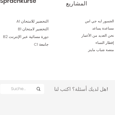
Sprachkurse
المشاريع
الجسور ايه جي اس
التحضير للامتحان A1
مساعدة يساعد
التحضير لامتحان B1
نحن العديد
من الأعمار
دورة مسائية عبر الإنترنت B2
إفطار النساء
جامعة C1
منصة شباب ماينز
هل لديك أسئلة؟ اكتب لنا!