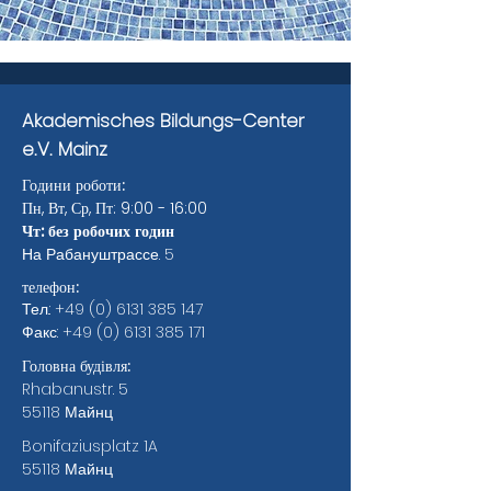
Akademisches Bildungs-Center
e.V. Mainz
Години роботи:
Пн, Вт, Ср, Пт: 9:00 - 16:00
Чт: без робочих годин
На Рабануштрассе. 5
телефон:
Тел.:
+49 (0) 6131 385 147
Факс:
+49 (0) 6131 385 171
Головна будівля:
Rhabanustr. 5
55118 Майнц
Bonifaziusplatz 1A
55118 Майнц