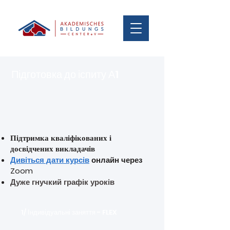
Підготовка до іспиту А1
Підтримка кваліфікованих і
досвідчених викладачів
Дивіться дати курсів
онлайн через
Zoom
Дуже гнучкий графік уроків
1/ Індивідуальні заняття - FLEX