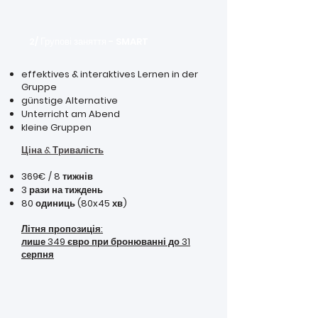
2/ Групові заняття - SMART
effektives & interaktives Lernen in der
Gruppe
günstige Alternative
Unterricht am Abend
kleine Gruppen
Ціна & Тривалість
369€ / 8 тижнів
3 рази на тиждень
80 одиниць (80x45 хв)
Літня пропозиція:
лише 349 євро при бронюванні до 31
серпня