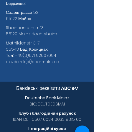
Відділення:
Саарштрассе 52
55122 Майнц
Rheinhessenstr. 13
55129 Mainz Hechtsheim
Mathildenstr. 3-7
55543 Бад-Кройцнах
Тел.:
+49(0)671 92067094
a.ozdem
ir[at)abc-mainz.de
Банківські реквізити ABC eV
Deutsche Bank Mainz
BIC: DEUTDEDBMAI
Клуб і благодійний рахунок
IBAN: DE11
5507 0024 0032 8815
00
Інтеграційні курси