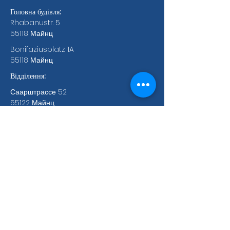
Головна будівля:
Rhabanustr. 5
55118 Майнц
Bonifaziusplatz 1A
55118 Майнц
Відділення:
Саарштрассе 52
55122 Майнц
Rheinhessenstr. 13
55129 Mainz Hechtsheim
Mathildenstr. 3-7
55543 Бад-Кройцнах
Тел.:
+49(0)671 92067094
a.ozdem
ir[at)abc-mainz.de
Банківські реквізити ABC eV