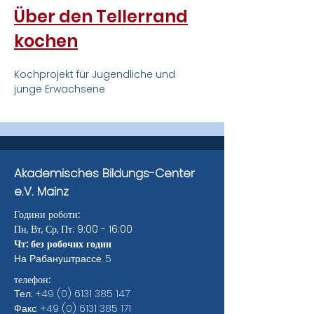
Über den Tellerrand
kochen
Kochprojekt für Jugendliche und
junge Erwachsene
Akademisches Bildungs-Center
e.V. Mainz
Години роботи:
Пн, Вт, Ср, Пт: 9:00 - 16:00
Чт: без робочих годин
На Рабануштрассе. 5
телефон:
Тел.:
+49 (0) 6131 385 147
Факс:
+49 (0) 6131 385 171