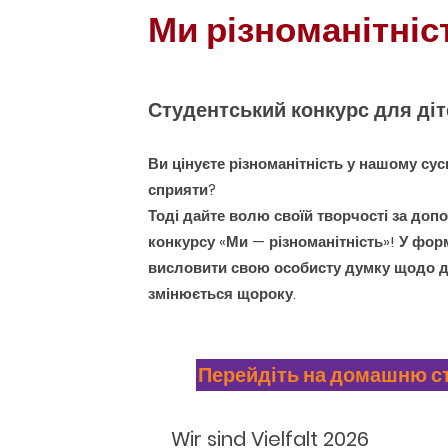
Ми різноманітніс
Студентський конкурс для діт
Ви цінуєте різноманітність у нашому сусп
сприяти?
Тоді дайте волю своїй творчості за до
конкурсу «Ми — різноманітність»! У фор
висловити свою особисту думку щодо де
змінюється щороку.
Перейдіть на домашню ст
Wir sind Vielfalt 2026