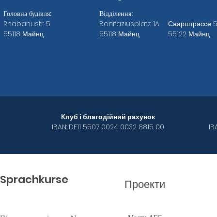
Головна будівля:
Відділення:
Rhabanustr. 5
Bonifaziusplatz 1A
Саарштрассе 
55118 Майнц
55118 Майнц
55122 Майнц
Банківські реквізити ABC eV
Клуб і благодійний рахунок
IBAN: DE11 5507 0024 0032 8815 00
IB
Sprachkurse
Проекти