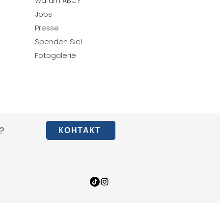
Warum ABC?
obs
J
Presse
Spenden Sie!
Fotogalerie
?
КОНТАКТ