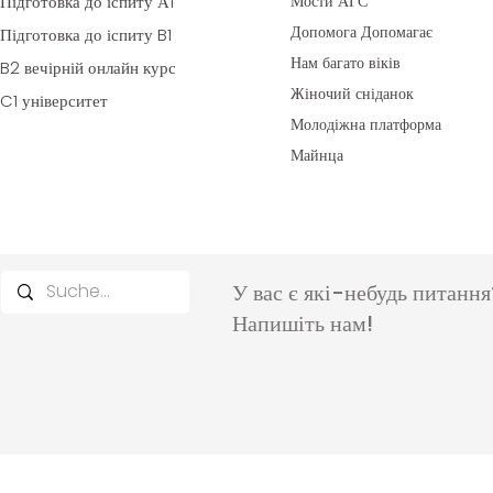
Підготовка до іспиту А1
Мости АГС
Допомога Допомагає
Підготовка до іспиту B1
Нам багато
віків
B2 вечірній онлайн курс
Жіночий сніданок
C1 університет
Молодіжна платформа
Майнца
У вас є які-небудь питання
Напишіть нам!