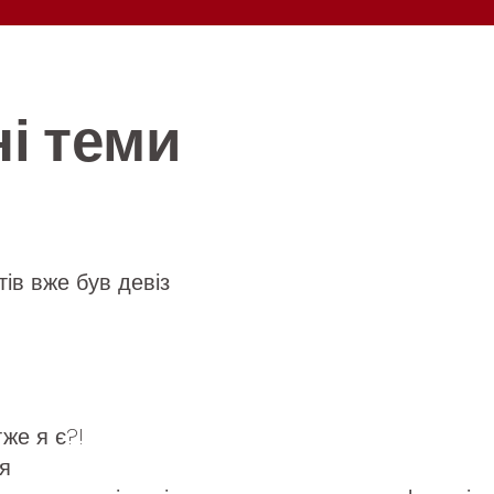
і теми
тів вже був девіз
тже я є?!
я