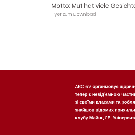
Motto: Mut hat viele Gesich
Flyer zum Download
ABC eV організовує щорічни
тепер є невід’ємною части
зі своїми класами та робл
знайшов відомих прихильн
клубу Майнц 05, Університ