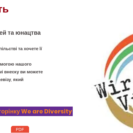
ть
ей та юнацтва
ільстві та хочете її
помогою нашого
мі внеску ви можете
візу, який
орінку We are Diversity