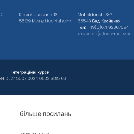
52
Rheinhessenstr. 13
Mathildenstr. 3-7
55129 Mainz Hechtsheim
55543 Бад-Кройцнах
Тел.: +49(0)671 92067094
a.ozdem
ir[at)abc-mainz.de
Інтеграційні курси
AN: DE27 5507 0024 0032 8815 03
більше посилань