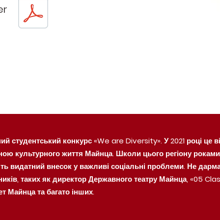
ter
й студентський конкурс «We are Diversity». У 2021 році це 
ною культурного життя Майнца. Школи цього регіону роками 
ять видатний внесок у важливі соціальні проблеми. Не дарма
иків, таких як директор Державного театру Майнца, «05 Cl
ет Майнца та багато інших.