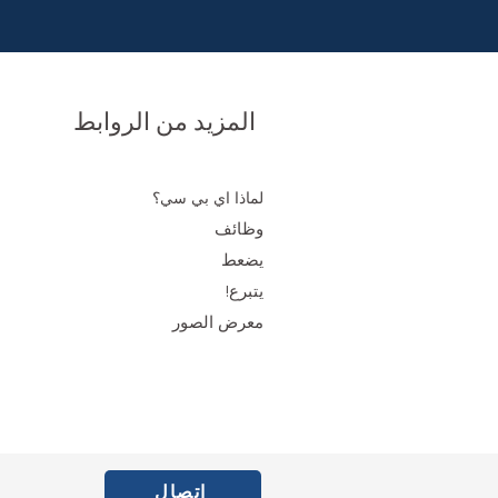
المزيد من الروابط
لماذا اي بي سي؟
وظائف
يضعط
يتبرع!
معرض الصور
اتصال