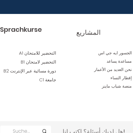
Sprachkurse
المشاريع
الجسور ايه جي اس
التحضير للامتحان A1
مساعدة يساعد
التحضير لامتحان B1
نحن العديد
من الأعمار
دورة مسائية عبر الإنترنت B2
إفطار النساء
جامعة C1
منصة شباب ماينز
هل لديك أسئلة؟ اكتب لنا!