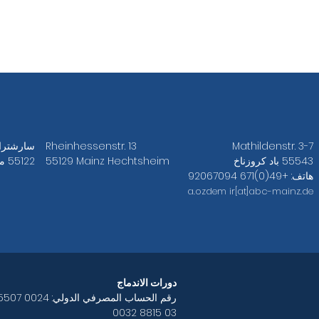
Mathildenstr. 3-7
Rheinhessenstr. 13
سارشتراس
55543 باد كروزناخ
55129 Mainz Hechtsheim
55122 ماينز
هاتف: +49(0)671 92067094
a.ozdem
ir[at]abc-mainz.de
دورات الاندماج
رقم الحساب المصرفي الدولي:
0032 8815 03