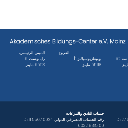
Akademisches Bildungs-Center e.V. Mainz
الفروع:
المبنى الرئيسي:
ه 52
بونيفازيوسبلاتز 1أ
رابانوست. 5
55118 ماينز
55118 ماينز
Bankverbindungen des ABC e.V.
حساب النادي والتبرعات
 DE27 5507 0024
رقم الحساب المصرفي الدولي: DE11 5507 0024
0032 8815 00