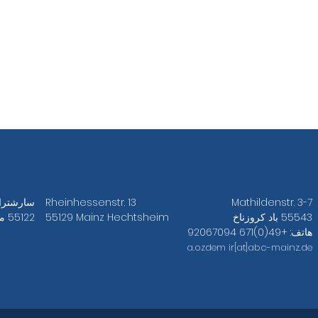
Mathildenstr. 3-7
Rheinhessenstr. 13
سارشتراس
55543 باد كروزناخ
55129 Mainz Hechtsheim
55122 ماينز
هاتف: +49(0)671 92067094
a.ozdem
ir[at]abc-mainz.de