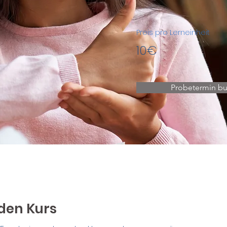
Preis pro Lerneinheit
10€
Probetermin b
den Kurs