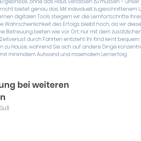
Ergebnisse, ohne das Haus verlassen zu müssen – unser 
rricht bietet genau das. Mit individuell zugeschnittenem U
en digitalen Tools steigern wir die Lernfortschritte Ihre
Die Wahrscheinlichkeit des Erfolgs bleibt hoch, da wir diese
e Betreuung bieten wie vor Ort, nur mit dem zusätzlichen 
Zeitverlust durch Fahrten entsteht. Ihr Kind lernt bequem
von zu Hause, während Sie sich auf andere Dinge konzentr
mit minimalem Aufwand und maximalem Lernerfolg.
ung bei weiteren
en
Suli