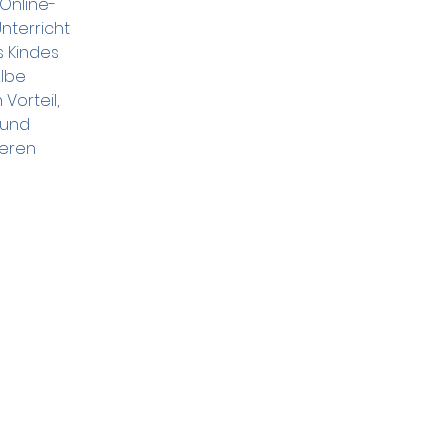
Online-
nterricht 
s Kindes 
lbe 
Vorteil, 
 und 
ieren 