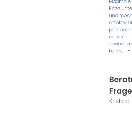
Maximale 
Einzelunte
und modern
effektiv. 
persönlich
dass kein 
flexibel 
können – 
Berat
Frag
Kristina 