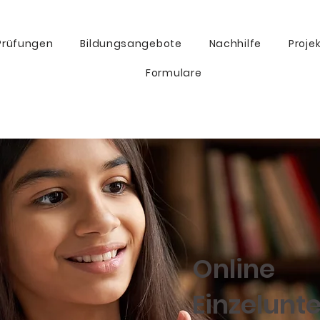
Prüfungen
Bildungsangebote
Nachhilfe
Proje
Formulare
Online
Einzelunte