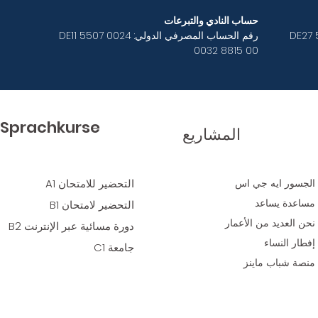
حساب النادي والتبرعات
 DE27 5507 0024
رقم الحساب المصرفي الدولي: DE11 5507 0024
0032 8815 00
Sprachkurse
المشاريع
الجسور ايه جي اس
التحضير للامتحان A1
مساعدة يساعد
التحضير لامتحان B1
نحن العديد
من الأعمار
دورة مسائية عبر الإنترنت B2
إفطار النساء
جامعة C1
منصة شباب ماينز