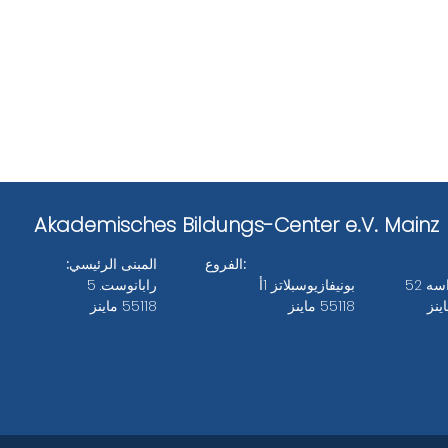
Akademisches Bildungs-Center e.V. Mainz
الفروع:
المبنى الرئيسي:
ه 52
بونيفازيوسبلاتز 1أ
رابانوست. 5
55118 ماينز
55118 ماينز
Bankverbindungen des ABC e.V.