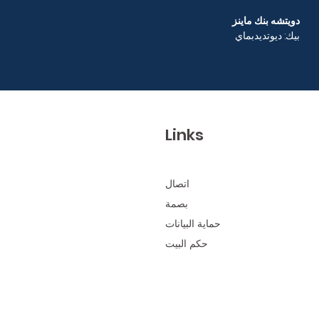
دويتشه بنك ماينز
بيك: ديوتديدبماي
Links
اتصال
بصمة
حماية البيانات
حكم البيت