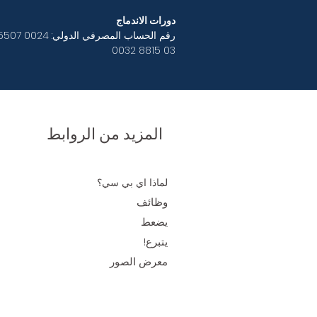
دورات الاندماج
رقم الحساب المصرفي الدولي:
0032 8815 03
المزيد من الروابط
لماذا اي بي سي؟
وظائف
يضعط
يتبرع!
معرض الصور