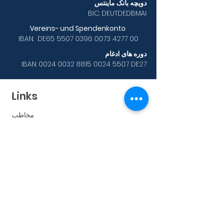
دویچه بانک ماینتس
BIC: DEUTDEDBMAI
Vereins- und Spendenkonto
IBAN: DE65
5507 0396 0073 4277
00
دوره های ادغام
IBAN:
0024 0032 8815 0024
5507 DE27
Links
مخاطب
حک
حفاظت از داده ها
قانون خانه
Sprachkurse
آمادگی آزمون A1
آمادگی آزمون B1