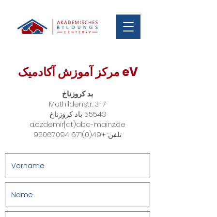
مرکز آموزش آکادمیک eV
بد کروزناخ
Mathildenstr. 3-7
55543 باد کروزناخ
a.ozdemir[at)abc-mainz.de
تلفن:
+49(0)671 92067094