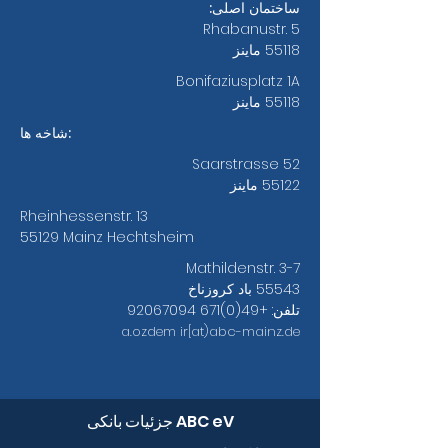
ساختمان اصلی:
Rhabanustr. 5
55118 ماینز
Bonifaziusplatz 1A
55118 ماینز
شاخه ها:
Saarstrasse 52
55122 ماینز
Rheinhessenstr. 13
55129 Mainz Hechtsheim
Mathildenstr. 3-7
55543 باد کروزناخ
تلفن:
+49(0)671 92067094
a.ozdem
ir[at)abc-mainz.de
جزئیات بانکی ABC eV