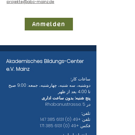
projekte@abc-mainz.de
Anmelden
Akademisches Bildungs-Center
e.V. Mainz
ساعات کار:
دوشنبه، سه شنبه، چهارشنبه، جمعه: 9:00 صبح
تا 4:00 بعد از ظهر
پنج شنبه: بدون ساعت اداری
در Rhabanustrasse. 5
تلفن:
تلفن:
+49 (0) 6131 385 147
فکس:
+49 (0) 6131 385 171