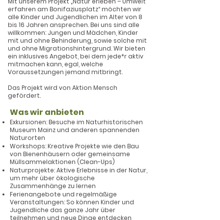
Mit unserem Projekt „Natur erleben – Umwelt
erfahren am Bonifaziusplatz“ möchten wir
alle Kinder und Jugendlichen im Alter von 8
bis 16 Jahren ansprechen. Bei uns sind alle
willkommen: Jungen und Mädchen, Kinder
mit und ohne Behinderung, sowie solche mit
und ohne Migrationshintergrund. Wir bieten
ein inklusives Angebot, bei dem jede*r aktiv
mitmachen kann, egal, welche
Voraussetzungen jemand mitbringt.
Das Projekt wird von Aktion Mensch
gefördert.
Was wir anbieten
Exkursionen: Besuche im Naturhistorischen
Museum Mainz und anderen spannenden
Naturorten
Workshops: Kreative Projekte wie den Bau
von Bienenhäusern oder gemeinsame
Müllsammelaktionen (Clean-Ups)
Naturprojekte: Aktive Erlebnisse in der Natur,
um mehr über ökologische
Zusammenhänge zu lernen
Ferienangebote und regelmäßige
Veranstaltungen: So können Kinder und
Jugendliche das ganze Jahr über
teilnehmen und neue Dinge entdecken