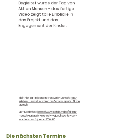
Begleitet wurde der Tag von
Aktion Mensch – das fertige
Video zeigt tolle Einblicke in
das Projekt und das
Engagement der Kinder.​
Klickt hier zur Projektseite von Aktion Mensch:
Natur
erleben - Umwelt erfahren am Bonifaziusplatz | Aktion
Mensch​
ZDF-Mediathek:
https://www.zdf.de/video/aktion-
mensch-108/aktion-mensch---glueckszahlen-der-
woche-vom-4-januar-2026-100
Die nächsten Termine