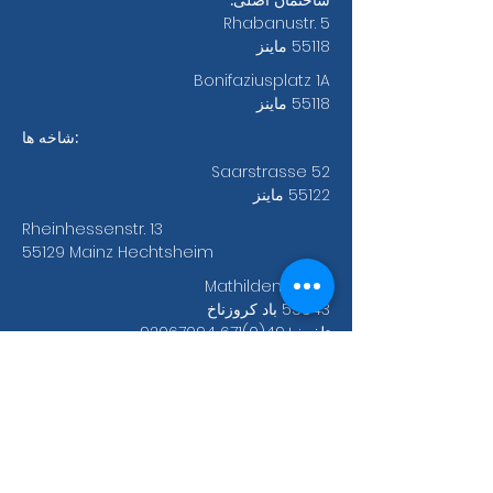
ساختمان اصلی:
Rhabanustr. 5
55118 ماینز
Bonifaziusplatz 1A
55118 ماینز
شاخه ها:
Saarstrasse 52
55122 ماینز
Rheinhessenstr. 13
55129 Mainz Hechtsheim
Mathildenstr. 3-7
55543 باد کروزناخ
تلفن:
+49(0)671 92067094
a.ozdem
ir[at)abc-mainz.de
جزئیات بانکی ABC eV
دویچه بانک ماینتس