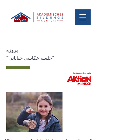
پروژه
"جلسه عکاسی خیابانی"