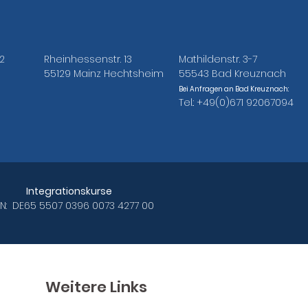
ilität.

erstellt werden.

2
Rheinhessenstr. 13
Mathildenstr. 3-7
ahrung in den 
log. Coaching, 
55129 Mainz Hechtsheim
55543 Bad Kreuznach
g und Durchführung 
ndet fortlaufend 
Bei Anfragen an Bad Kreuznach:
Tel.: +49(0)671 92067094
les und tolerantes 
eine 
uftragsvolumen.

n 
eam- bzw. 
hberechtigte 
tenzen. Die 
vice-
ten werden 
 
Integrationskurse
chhilfe[at]abc-
AN: DE65 5507 0396 0073 4277 00
it aus, die die 
liche und 
ine kontinuierliche 
Weitere Links
g in 
werden eingebunden 