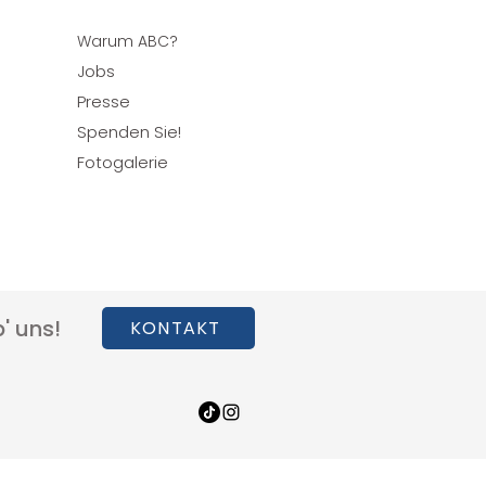
ing bzw. 
Warum ABC?
e soziale 
obs
J
Presse
Spenden Sie!
Fotogalerie
 Bereich 
r ähnliches. Von 
Fachkompetenz im 
önlichkeitsmerkmale 
gkeit und 
' uns!
KONTAKT