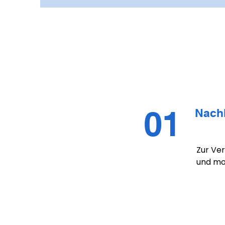
01
Nachh
Zur Ve
und mot
vielfäl
Was wir
· Flexi