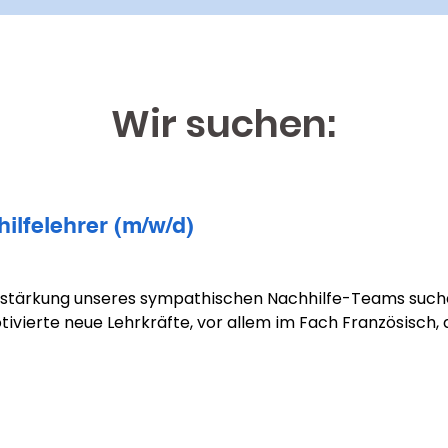
Wir suchen:
ilfelehrer (m/w/d)
rstärkung unseres sympathischen Nachhilfe-Teams suche
ivierte neue Lehrkräfte, vor allem im Fach Französisch, di
tige Gesellschaft und gleichberechtigte Bildungsmöglichke
 dir bieten:

ble Arbeitszeiten (Montag bis Samstag)
