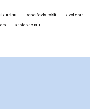
l kursları
Daha fazla teklif
Özel ders
ers
Kopie von BuT