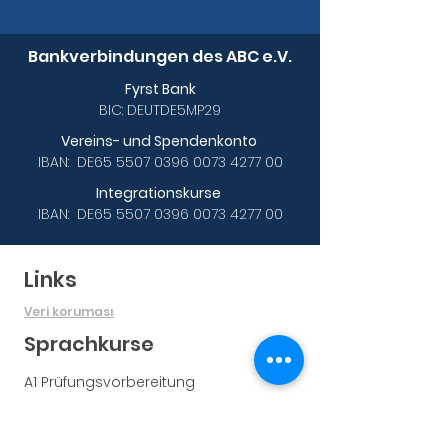
Bankverbindungen des ABC e.V.
Fyrst Bank
BIC: DEUTDE5MP29
Vereins- und Spendenkonto
IBAN: DE65
5507 0396 0073 4277
00
Integrationskurse
IBAN: DE65
5507 0396 0073 4277
00
Links
Veri koruması
Sprachkurse
A1 Prüfungsvorbereitung
B1 Prüfungsvorbereitung
B2 Online-Abendkurs