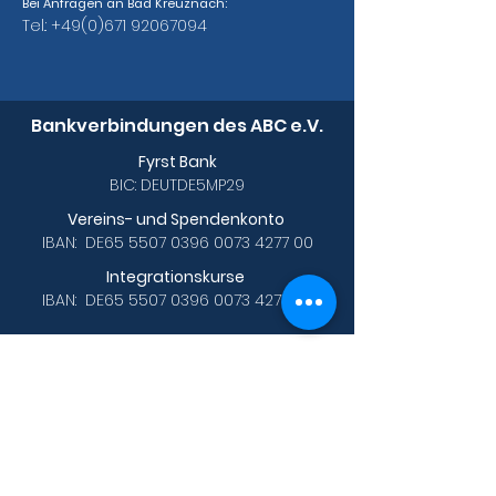
Bei Anfragen an Bad Kreuznach:
Tel.:
+49(0)671 92067094
Bankverbindungen des ABC e.V.
Fyrst Bank
BIC: DEUTDE5MP29
Vereins- und Spendenkonto
IBAN: DE65
5507 0396 0073 4277
00
Integrationskurse
IBAN: DE65
5507 0396 0073 4277
00
Links
Veri koruması
Sprachkurse
A1 Prüfungsvorbereitung