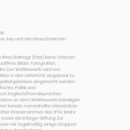
tät
 der Jury und den BesucherInnen
 ihres Beitrags (fast) keine Grenzen
filme, Bilder, Fotografien,
ate. Der Wettbewerb wird von
ktes in den Unterricht eingebaut. Es
ojektergebnisse eingereicht werden.
chte, Politik und
utsch, Englisch/Fremdsprachen.
tiative an dem Wettbewerb beteiligen.
ren bereits namenhafte Unterstützer
 05er Klassenzimmer des 1.FSV Mainz
sowie die Entega-Stiftung. Zur
reuen wir regelmäßig einige Gruppen