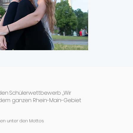
n den Schülerwettbewerb „Wir
us dem ganzen Rhein-Main-Gebiet
nen unter den Mottos