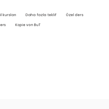
l kursları
Daha fazla teklif
Özel ders
ers
Kopie von BuT