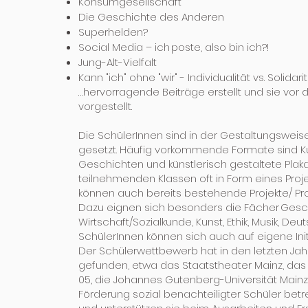
Konsumgesellschaft
Die Geschichte des Anderen
Superhelden?
Social Media – ich poste, also bin ich?!
Jung-Alt-Vielfalt
Kann "ich" ohne "wir" - Individualität vs. Solidari
…hervorragende Beiträge erstellt und sie vor
vorgestellt.
Die SchülerInnen sind in der Gestaltungsweise
gesetzt. Häufig vorkommende Formate sind Kurz
Geschichten und künstlerisch gestaltete Plak
teilnehmenden Klassen oft in Form eines Proje
können auch bereits bestehende Projekte/ Pr
Dazu eignen sich besonders die Fächer Geschi
Wirtschaft/Sozialkunde, Kunst, Ethik, Musik, De
SchülerInnen können sich auch auf eigene Ini
Der Schülerwettbewerb hat in den letzten Jah
gefunden, etwa das Staatstheater Mainz, das
05, die Johannes Gutenberg-Universität Mainz 
Förderung sozial benachteiligter Schüler bet