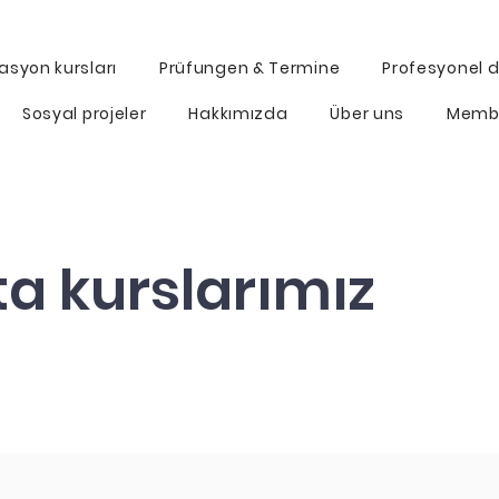
asyon kursları
Prüfungen & Termine
Profesyonel di
Sosyal projeler
Hakkımızda
Über uns
Memb
ta kurslarımız