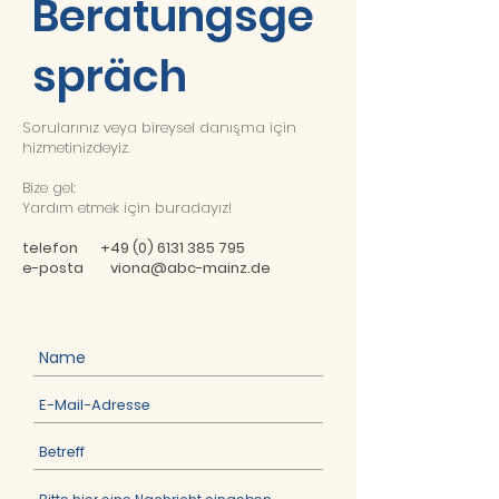
Beratungsge
spräch
Sorularınız veya bireysel danışma için
hizmetinizdeyiz.
Bize gel:
Yardım etmek için buradayız!
telefon
+49 (0) 6131 385 795
e-posta
viona@abc-mainz.de