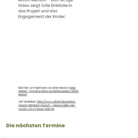
Video zeigt tolle Einblicke in
das Projekt und das
Engagement der Kinder.​
Klickt hier zur Projektseite von Aktion Mensch:
Natur
erleben - Umwelt erfahren am Bonifaziusplatz | Aktion
Mensch​
ZDF-Mediathek:
https://www.zdf.de/video/aktion-
mensch-108/aktion-mensch---glueckszahlen-der-
woche-vom-4-januar-2026-100
Die nächsten Termine