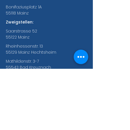
Bonifaziusplatz 1A
55118 Mainz
Zweigstellen:
Saarstrasse 52
55122 Mainz
Rheinhessenstr. 13
55129 Mainz Hechtsheim
Mathildenstr. 3-7
55543 Bad Kreuznach
Bei Anfragen an Bad Kreuznach:
Tel.:
+49(0)671 92067094
Bankverbindungen des ABC e.V.
Fyrst Bank
BIC: DEUTDE5MP29