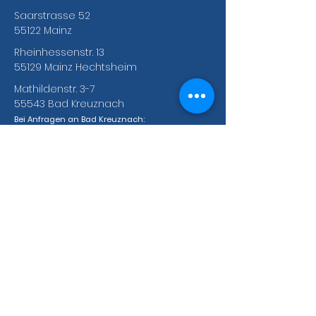
Saarstrasse 52
55122 Mainz
Rheinhessenstr. 13
55129 Mainz Hechtsheim
Mathildenstr. 3-7
55543 Bad Kreuznach
Bei Anfragen an Bad Kreuznach:
Tel.:
+49(0)671 92067094
Bankverbindungen des ABC e.V.
Fyrst Bank
BIC: DEUTDE5MP29
Vereins- und Spendenkonto
IBAN: DE65
5507 0396 0073 4277
00
Integrationskurse
IBAN: DE65
5507 0396 0073 4277
00