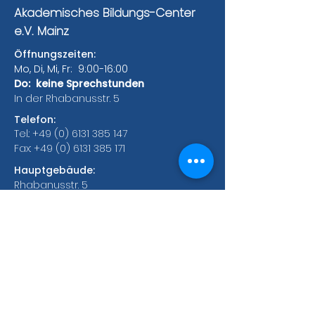
Akademisches Bildungs-Center
e.V. Mainz
Öffnungszeiten:
Mo, Di, Mi, Fr: 9:00-16:00
Do: keine Sprechstunden
In der Rhabanusstr. 5
Telefon:
Tel.:
+49 (0) 6131 385 147
Fax:
+49 (0) 6131 385 171
Hauptgebäude:
Rhabanusstr. 5
55118 Mainz
Bonifaziusplatz 1A
55118 Mainz
Zweigstellen:
Saarstrasse 52
55122 Mainz