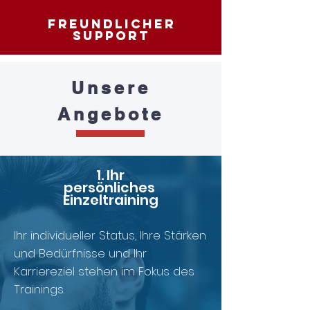
Freundlicher
Support
Unsere
Angebote
1. Ihr
persönliches
Einzeltraining
Ihr individueller Status, Ihre Stärken
und Bedürfnisse und Ihr
Karriereziel stehen im Fokus des
Trainings.