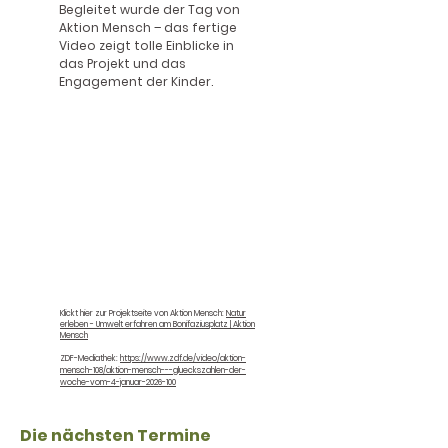
Begleitet wurde der Tag von
Aktion Mensch – das fertige
Video zeigt tolle Einblicke in
das Projekt und das
Engagement der Kinder.​
Klickt hier zur Projektseite von Aktion Mensch:
Natur
erleben - Umwelt erfahren am Bonifaziusplatz | Aktion
Mensch​
ZDF-Mediathek:
https://www.zdf.de/video/aktion-
mensch-108/aktion-mensch---glueckszahlen-der-
woche-vom-4-januar-2026-100
Die nächsten Termine