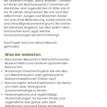
Mit unserem Projekt „Natur erleben – Umwelt
erfahren am Bonifaziusplatz“ möchten wir
alle Kinder und Jugendlichen im Alter von 8
bis 16 Jahren ansprechen. Bei uns sind alle
willkommen: Jungen und Mädchen, Kinder
mit und ohne Behinderung, sowie solche mit
und ohne Migrationshintergrund. Wir bieten
ein inklusives Angebot, bei dem jede*r aktiv
mitmachen kann, egal, welche
Voraussetzungen jemand mitbringt.
Das Projekt wird von Aktion Mensch
gefördert.
Was wir anbieten
Exkursionen: Besuche im Naturhistorischen
Museum Mainz und anderen spannenden
Naturorten
Workshops: Kreative Projekte wie den Bau
von Bienenhäusern oder gemeinsame
Müllsammelaktionen (Clean-Ups)
Naturprojekte: Aktive Erlebnisse in der Natur,
um mehr über ökologische
Zusammenhänge zu lernen
Ferienangebote und regelmäßige
Veranstaltungen: So können Kinder und
Jugendliche das ganze Jahr über
teilnehmen und neue Dinge entdecken