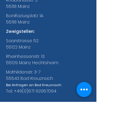
Rhabanusstr. 5
55118 Mainz
Bonifaziusplatz 1A
55118 Mainz
Zweigstellen:
Saarstrasse 52
55122 Mainz
Rheinhessenstr. 13
55129 Mainz Hechtsheim
Mathildenstr. 3-7
55543 Bad Kreuznach
Bei Anfragen an Bad Kreuznach:
Tel.:
+49(0)671 92067094
Bankverbindungen des ABC e.V.
Fyrst Bank
BIC: DEUTDE5MP29