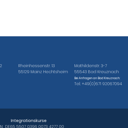
2
Rheinhessenstr. 13
Mathildenstr. 3-7
55129 Mainz Hechtsheim
55543 Bad Kreuznach
Bei Anfragen an Bad Kreuznach:
Tel.: +49(0)671 92067094
Integrationskurse
AN: DE65 5507 0396 0073 4277 00