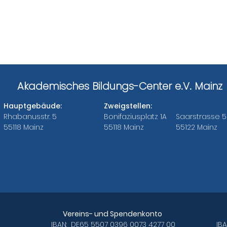
Akademisches Bildungs-Center e.V. Mainz
Hauptgebäude:
Zweigstellen:
Rhabanusstr. 5
Bonifaziusplatz 1A
Saarstrasse 5
55118 Mainz
55118 Mainz
55122 Mainz
Bankverbindungen des ABC e.V.
Vereins- und Spendenkonto
IBAN: DE65 5507 0396 0073 4277 00
IB