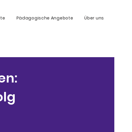
kte
Pädagogische Angebote
Über uns
en:
olg