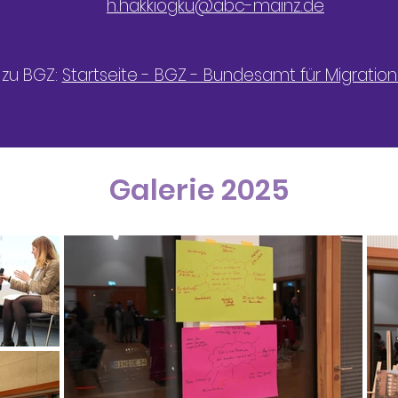
h.hakkiogku@abc-mainz.de
s zu BGZ:
Startseite - BGZ - Bundesamt für Migration
Galerie 2025