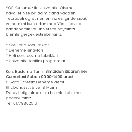
YÖS Kursumuz ile Üniversite Okuma
hayallerinize bir adim daha yaklasin.
Tecrübeli ögretmenlerimiz esliginde sicak
ve samimi kurs ortaminda Yös sinavina
hazirlanabilir ve Üniversite hayalinizi
bizimle gerçeklestirebilirsiniz.
* Sorularla konu tekrar
* Deneme sinavlari
* Hizli soru cözme teknikleri
* Universite tanitim programlar
Kurs Baslama Tarihi:
Simdiden itibaren her
Cumartesi Sabah 09:00-14:00 arasi
6 Saat Ücretsiz Deneme dersi.
Rhabanusstr. 5 55118 Mainz
Detayli bilgi almak icin bizimle iletisime
gecebilirsiniz.
Tel: 01779802516