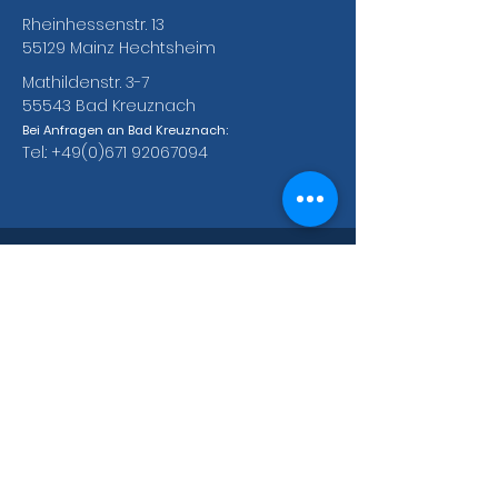
Rheinhessenstr. 13
55129 Mainz Hechtsheim
Mathildenstr. 3-7
55543 Bad Kreuznach
Bei Anfragen an Bad Kreuznach:
Tel.:
+49(0)671 92067094
Bankverbindungen des ABC e.V.
Fyrst Bank
BIC: DEUTDE5MP29
Vereins- und Spendenkonto
IBAN: DE65
5507 0396 0073 4277
00
Integrationskurse
IBAN: DE65
5507 0396 0073 4277
00