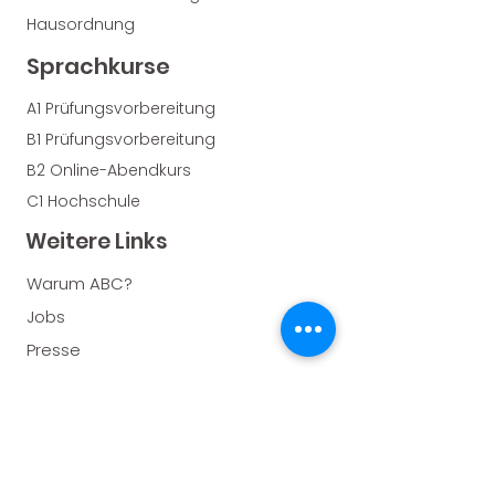
Hausordnung
Sprachkurse
A1 Prüfungsvorbereitung
B1 Prüfungsvorbereitung
B2 Online-Abendkurs
C1 Hochschule
Weitere Links
Warum ABC?
J
obs
Presse
Spenden Sie!
Fotogalerie
Unsere Projekte