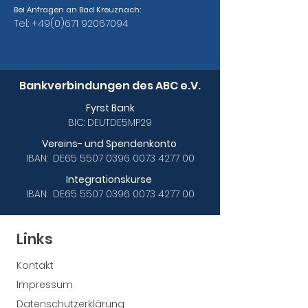
Bei Anfragen an Bad Kreuznach:
Tel.:
+49(0)671 92067094
Bankverbindungen des ABC e.V.
Fyrst Bank
BIC: DEUTDE5MP29
Vereins- und Spendenkonto
IBAN: DE65
5507 0396 0073 4277
00
Integrationskurse
IBAN: DE65
5507 0396 0073 4277
00
Links
Kontakt
Impressum
Datenschutzerklärung