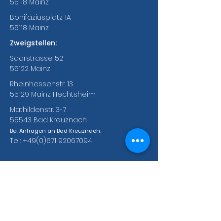
55118 Mainz
Bonifaziusplatz 1A
55118 Mainz
Zweigstellen:
Saarstrasse 52
55122 Mainz
Rheinhessenstr. 13
55129 Mainz Hechtsheim
Mathildenstr. 3-7
55543 Bad Kreuznach
Bei Anfragen an Bad Kreuznach:
Tel.:
+49(0)671 92067094
Bankverbindungen des ABC e.V.
Fyrst Bank
BIC: DEUTDE5MP29