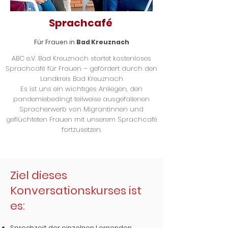
Sprachcafé
Für Frauen in
Bad Kreuznach
ABC e.V. Bad Kreuznach startet kostenloses
Sprachcafé für Frauen – gefördert durch den
Landkreis Bad Kreuznach
Es ist uns ein wichtiges Anliegen, den
pandemiebedingt teilweise ausgefallenen
Spracherwerb von Migrantinnen und
geflüchteten Frauen mit unserem Sprachcafé
fortzusetzen.
Ziel dieses
Konversationskurses ist
es:
Sprechzeit der einzelnen Lernenden