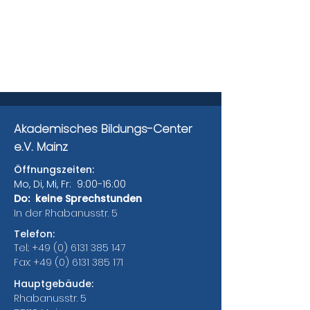
Akademisches Bildungs-Center
e.V. Mainz
Öffnungszeiten:
Mo, Di, Mi, Fr: 9:00-16:00
Do: keine Sprechstunden
In der Rhabanusstr. 5
Telefon:
Tel.:
+49 (0) 6131 385 147
Fax:
+49 (0) 6131 385 171
Hauptgebäude:
Rhabanusstr. 5